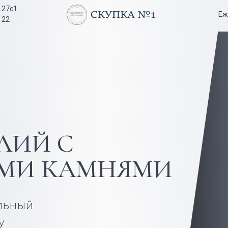
я 27с1
Еж
 22
ЛИЙ С
ЫМИ
КАМНЯМИ
льный
ту