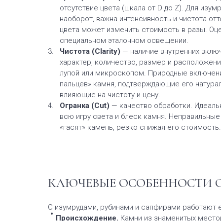
отсутствие цвета (шкала от D до Z). Для изум
наоборот, важна интенсивность и чистота отт
цвета может изменить стоимость в разы. Оц
специальном эталонном освещении.
Чистота (Clarity)
— наличие внутренних включ
характер, количество, размер и расположени
лупой или микроскопом. Природные включени
пальцев» камня, подтверждающие его натура
влияющие на чистоту и цену.
Огранка (Cut)
— качество обработки. Идеаль
всю игру света и блеск камня. Неправильны
«гасят» камень, резко снижая его стоимость.
КЛЮЧЕВЫЕ ОСОБЕННОСТИ 
С изумрудами, рубинами и сапфирами работают 
Происхождение.
Камни из знаменитых место