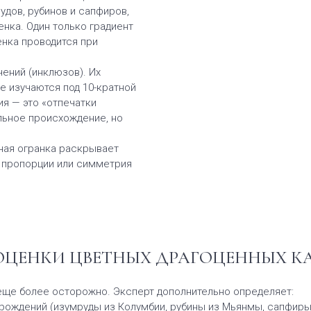
рудов, рубинов и сапфиров,
енка. Один только градиент
енка проводится при
ений (инклюзов). Их
е изучаются под 10-кратной
я — это «отпечатки
льное происхождение, но
ная огранка раскрывает
е пропорции или симметрия
ОЦЕНКИ ЦВЕТНЫХ ДРАГОЦЕННЫХ К
еще более осторожно. Эксперт дополнительно определяет:
рождений (изумруды из Колумбии, рубины из Мьянмы, сапфиры