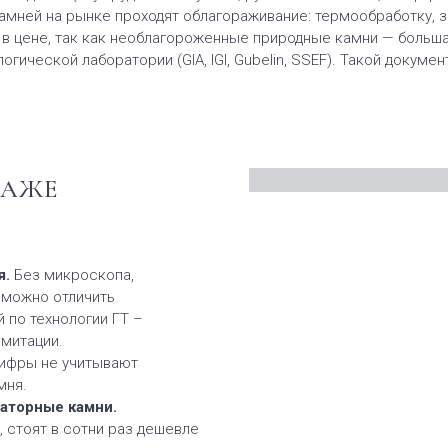
амней на рынке проходят облагораживание: термообработку, 
 в цене, так как необлагороженные природные камни — больша
ической лаборатории (GIA, IGI, Gubelin, SSEF). Такой докуме
ДАЖЕ
я.
Без микроскопа,
зможно отличить
 по технологии ГТ –
имитации.
цифры не учитывают
мня.
аторные камни.
 стоят в сотни раз дешевле