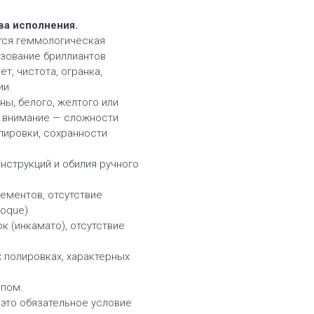
ва исполнения.
тся геммологическая
ьзование бриллиантов
т, чистота, огранка,
ии.
ы, белого, желтого или
е внимание — сложности
олировки, сохранности
нструкций и обилия ручного
ементов, отсутствие
oque).
 (инкамато), отсутствие
х полировках, характерных
ипом.
 это обязательное условие