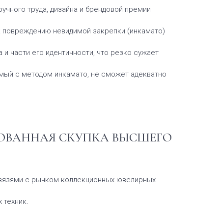
учного труда, дизайна и брендовой премии
к повреждению невидимой закрепки (инкамато)
 и части его идентичности, что резко сужает
омый с методом инкамато, не сможет адекватно
ОВАННАЯ СКУПКА ВЫСШЕГО
связями с рынком коллекционных ювелирных
 техник.