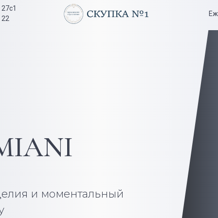
я 27с1
Еж
 22
MIANI
делия и моментальный
ту