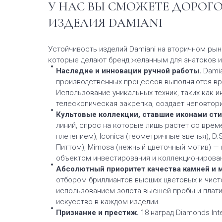
У НАС ВЫ СМОЖЕТЕ ДОРОГ
ИЗДЕЛИЯ DAMIANI
Устойчивость изделий Damiani на вторичном рын
которые делают бренд желанным для знатоков и
Наследие и инновации ручной работы.
Damia
производственных процессов выполняются вр
Использование уникальных техник, таких как и
телескопическая закрепка, создает неповтор
Культовые коллекции, ставшие иконами сти
линий, спрос на которые лишь растет со врем
плетением), Iconica (геометричные звенья), D
Питтом), Mimosa (нежный цветочный мотив) —
объектом инвестирования и коллекционирова
Абсолютный приоритет качества камней и 
отбором бриллиантов высших цветовых и чисто
использованием золота высшей пробы и плати
искусство в каждом изделии.
Признание и престиж.
18 наград Diamonds Int