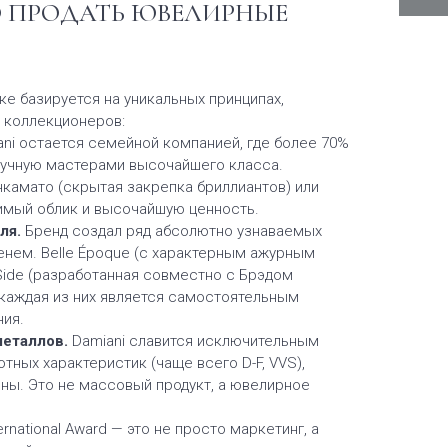
О ПРОДАТЬ ЮВЕЛИРНЫЕ
ке базируется на уникальных принципах,
 коллекционеров:
ni остается семейной компанией, где более 70%
учную мастерами высочайшего класса.
нкамато (скрытая закрепка бриллиантов) или
имый облик и высочайшую ценность.
ля.
Бренд создал ряд абсолютно узнаваемых
енем. Belle Époque (с характерным ажурным
.Side (разработанная совместно с Брэдом
 каждая из них является самостоятельным
ния.
металлов.
Damiani славится исключительным
тных характеристик (чаще всего D-F, VVS),
ны. Это не массовый продукт, а ювелирное
ernational Award — это не просто маркетинг, а