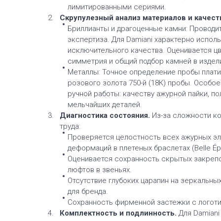
лимитированными сериями.
Скрупулезный анализ материалов и качест
Бриллианты и драгоценные камни: Проводи
экспертиза. Для Damiani характерно испол
исключительного качества. Оценивается цве
симметрия и общий подбор камней в издел
Металлы: Точное определение пробы платин
розового золота 750-й (18К) пробы. Особо
ручной работы: качеству ажурной пайки, п
мельчайших деталей.
Диагностика состояния.
Из-за сложности ко
труда:
Проверяется целостность всех ажурных эл
деформаций в плетеных браслетах (Belle Ép
Оценивается сохранность скрытых закрепок
люфтов в звеньях.
Отсутствие глубоких царапин на зеркальны
для бренда.
Сохранность фирменной застежки с логот
Комплектность и подлинность.
Для Damiani