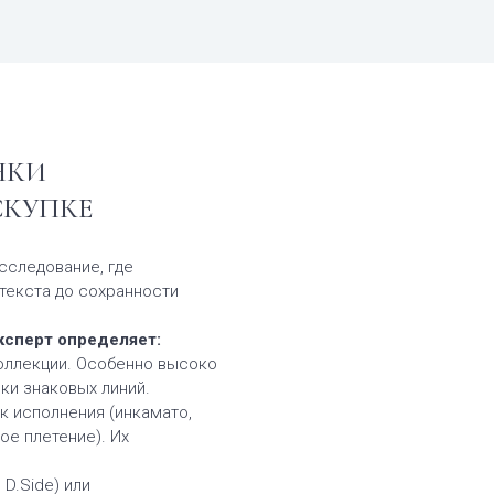
НКИ
СКУПКЕ
сследование, где
текста до сохранности
ксперт определяет:
оллекции. Особенно высоко
ки знаковых линий.
к исполнения (инкамато,
ое плетение). Их
D.Side) или